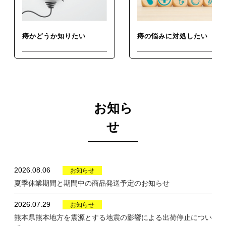
コシルセラミドは、肌が乾燥
ーーーーーーーーーーーーー
しがちな方の肌の水分を逃が
ーーーーーーーーーーーーー
しにくくし、肌を乾燥から守
ーーーーーー 届出番号 I1001
る機能( バリア機能)を高める
本品にはヒハツ由来ピペリン
痔かどうか知りたい
痔の悩みに対処したい
ことが報告されています。 ・
類、米由来グルコシルセラミ
食生活は、主食、主菜、副菜
ドが含まれます。ヒハツ由来
を基本に、食事のバランス
ピペリン類は冷えに より低下
聞いたことはあるけど、患部もよ
おしりの痛みを今すぐなんとかし
を。 ・本品は、特定保健用食
した血流 (末梢血流) を正常に
く見えないし、分からないことだ
たい。痔の薬っていろんな形があ
品と異なり、消費者庁長官に
整え、冷えによる末梢 (手足)
らけのおしりの病気、痔。早めに
るけどどれを使ったらいいのか分
対処するために、まずは自分の症
からない。肛門科って、どんなと
よる個別審査をうけたもので
の皮膚表面温度の低下を軽減
状について調べましょう。
ころ？自分の悩みにあった対処法
はありません。 ・本品は、疾
する機能があることが報告さ
を見つけましょう。
お知ら
病の診断、治療、予防を目的
れています。また、脚のむく
としたものではありません。
みが気になる健常な女性の夕
せ
ーーーーーーーーーーーーー
方の脚のむくみ (病的では な
ーーーーーーーーーーーーー
い一過性のむくみ)を軽減する
ーーーーーーーーーーーーー
機能があることが報告されて
ーー 🏷‪‪‪‪‬⸒⸒ ⌇ #PR #天藤製薬
います。 米由来グルコシルセ
#ボラケアバランスwithセラ
ラミドは、肌が乾燥しがちな
2026.08.06
お知らせ
ミドヒハツ #monipla #borra
方の肌の水分を逃がしにくく
夏季休業期間と期間中の商品発送予定のお知らせ
brand_fan #つむママレポ
し、肌を乾燥から守る機能(
Thank you for watching t
バリア機能)を高めることが報
he post ❤︎" @tsumu.diary ⸜
告されています。 ・食生活
2026.07.29
お知らせ
𖤣𖥧𖥣｡𖥧 𖧧𖤣𖥧𖥣｡𖥧 𖧧 ⸝‍
は、主食、主菜、副菜を基本
熊本県熊本地方を震源とする地震の影響による出荷停止につい
に、食事のバランスを。 ・本