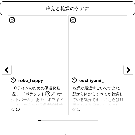
冷えと乾燥のケアに
tsumu.diary
roku_happy
s_ars9
ouchiyumi_
バ
バ
🫶🏻他の投稿も見る𓂃 @tsu
Oラインのための保湿化粧
. ボラケアⓇバランスwithセ
乾燥が最近すごいですよね…
し
し
mu.diary ꙳⋆ ボラケアバラン
品。 『ボラソフトⓇプロテ
顔から体からすべてが乾燥し
ラミドヒハツα（30粒入り）
悩
悩
クトバーム』 あの「ボラギノ
スwithセラミドヒハツαは、
ている気分です… こちらは肛
は女性が抱えやすい肌の乾
塗
塗
ール」で有名な天藤製薬株式
肌の乾燥、むくみ※、冷えの
門まわり専用のバームクリー
燥、脚のむくみ※、冷えの悩
で
で
悩みに応えるトータルケアサ
会社さんが新しくリリースし
ムなのですが、 ホントに乾燥
みにアプローチするトータル
る
る
プリメント✨ 1日1粒をお水か
たOライン専用のスキンケア
ケアサプリメント✨ 肌の乾燥
がすごいから特にムズムズす
う
う
ぬるま湯と一緒に飲むだけ！
バーム。 配合されてるDーパ
ることも多いんです。 そんな
を防ぎ、うるおいを維持する
ー
ー
私は夜に飲んでるよ♡ 冷房を
ンテノール（皮膚補修成分）
ときこちらをお風呂上がりに
米由来グルコシルセラミド
PR
※ キャンペーン等により投稿されたものからお喜びの声を抜粋
な
な
使うから冷えや肌の乾燥も気
がデリケートな肌を整えてく
塗っておくと翌朝には落ち着
と、脚のむくみ※や冷えを軽