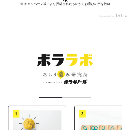
PR
感
感
れるんだって。 テクスチャー
になる… むくみもあってだる
減するヒハツ由来ピペリン類
いて、かつ保湿もされていま
※ キャンペーン等により投稿されたものからお喜びの声を抜粋
み
み
ーくなるから毎日飲んでるけ
はワセリンみたいな固めか
した！！ テクスチャーも溶け
の2つの成分を配合している
Supported by
が
が
な？と思ったけど指で馴染ま
ど 私には合ってるみたい🥰
みたい❗️ ※病的ではない一過性
やすく、柔らかく、のびがい
Supported by
た
た
小粒で飲みやすいからおすす
せたら程よく伸びてくれまし
のむくみ . 乾燥 、むくみ、冷
いので、とっても塗りやすい
藤
藤
た。 デリケートゾーンの脱毛
め♩ ※病的ではない一過性
えは私の三大悩み💦 立ち仕事
です！！ #PR #天藤製薬 #ボ
a
a
の脚のむくみ ーーーーーーー
後はしっかり保湿がマストな
ラソフト #monipla #borrabr
が多いので特にむくみがひど
ーーーーーーーーーーーーー
のでお風呂上がりにオスス
く、夜寝る前は足がズーンと
and_fan
メ。 粘膜に近い箇所だけどシ
ーーーーーーーーーーーーー
重たく感じてしまいます😫 最
ーーーーーーーー 届出番号 I1
ンプルな成分で無駄なものも
近は冷房も使う季節になり、
入ってないので安心。 お子さ
001 本品にはヒハツ由来ピペ
暑い季節なのに手足が冷たく
んにもオススメです。 #PR #
リン類、米由来グルコシルセ
なっていたりします💦 悩みそ
天藤製薬 #ボラソフト #moni
ラミドが含まれます。ヒハツ
れぞれに対してあれこれサプ
由来ピペリン類は冷えに より
pla #borrabrand_fan #美容
リメントを飲まなくても、ボ
低下した血流 (末梢血流) を正
男子 #デリケートゾーン #vio
ラケアⓇバランスwithセラ
脱毛 #保湿ケア #コスメコン
常に整え、冷えによる末梢
ミドヒハツα 1つで良いところ
(手足)の皮膚表面温度の低下
シェルジュ
嬉しい👍 1日1粒目安で1粒が
を軽減する機能があることが
小粒で飲みやすく、サプリメ
報告されています。また、脚
ントだからパッと飲むことが
のむくみが気になる健常な女
できて続けやすいです🙆‍♀️ 飲
性の夕方の脚のむくみ (病的
み続けることで年齢とともに
1
2
では ない一過性のむくみ)を
増えてきた悩みが気にならな
軽減する機能があることが報
くなるといいなと思います✨
告されています。 米由来グル
ーーーーーーーーーーーーー