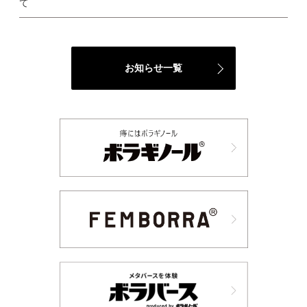
て
品は、特定保健用食品と異な
り、消費者庁長官による個別
審査をうけたものではありま
せん。 ・本品は、疾病の診
断、治療、予防を目的とした
お知らせ一覧
ものではありません。 ーーー
ーーーーーーーーーーーーー
ーーーーーーーーーーーーー
ーーーーーーーーーーーーー
ーーー #PR #天藤製薬 #ボラ
ケアバランスwithセラミドヒ
ハツ #monipla #borrabrand_
fan