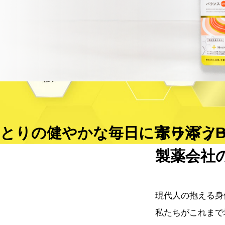
とりの健やかな毎⽇に寄り添うB
ボラギノ
製薬会社
現代人の抱える
身
私たちがこれまで