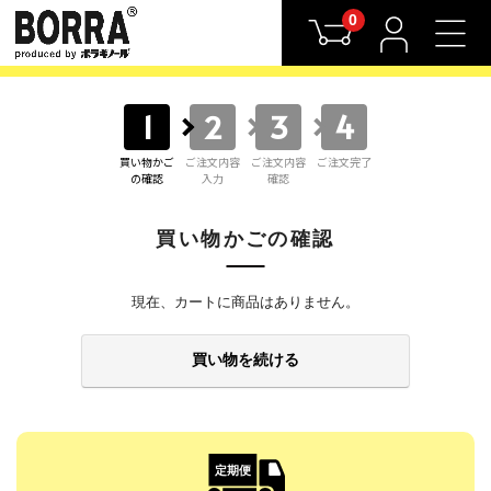
0
1
2
3
4
買い物かご
ご注文内容
ご注文内容
ご注文完了
の確認
入力
確認
買い物かごの確認
現在、カートに商品はありません。
買い物を続ける