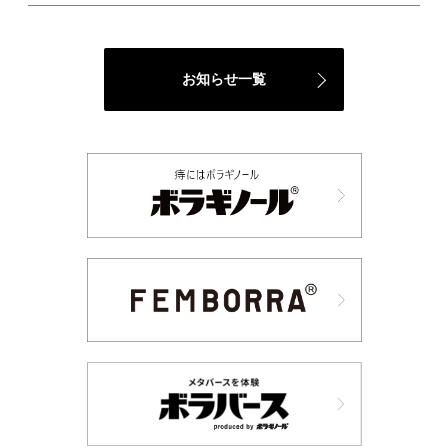
品は、特定保健用食品と異な
り、消費者庁長官による個別
審査をうけたものではありま
せん。 ・本品は、疾病の診
お知らせ一覧
断、治療、予防を目的とした
ものではありません。 ーーー
ーーーーーーーーーーーーー
ーーーーーーーーーーーーー
ーーーーーーーーーーーーー
ーーー #PR #天藤製薬 #ボラ
ケアバランスwithセラミドヒ
ハツ #monipla #borrabrand_
fan