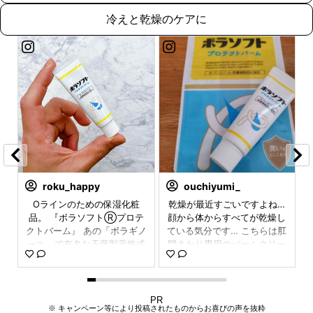
冷えと乾燥のケアに
tsumu.diary
roku_happy
s_ars9
ouchiyumi_
バ
バ
🫶🏻他の投稿も見る𓂃 @tsu
Oラインのための保湿化粧
. ボラケアⓇバランスwithセ
乾燥が最近すごいですよね…
し
し
mu.diary ꙳⋆ ボラケアバラン
品。 『ボラソフトⓇプロテ
顔から体からすべてが乾燥し
ラミドヒハツα（30粒入り）
悩
悩
クトバーム』 あの「ボラギノ
スwithセラミドヒハツαは、
ている気分です… こちらは肛
は女性が抱えやすい肌の乾
塗
塗
ール」で有名な天藤製薬株式
肌の乾燥、むくみ※、冷えの
門まわり専用のバームクリー
燥、脚のむくみ※、冷えの悩
で
で
悩みに応えるトータルケアサ
会社さんが新しくリリースし
ムなのですが、 ホントに乾燥
みにアプローチするトータル
る
る
プリメント✨ 1日1粒をお水か
たOライン専用のスキンケア
ケアサプリメント✨ 肌の乾燥
がすごいから特にムズムズす
う
う
ぬるま湯と一緒に飲むだけ！
バーム。 配合されてるDーパ
ることも多いんです。 そんな
を防ぎ、うるおいを維持する
ー
ー
私は夜に飲んでるよ♡ 冷房を
ンテノール（皮膚補修成分）
ときこちらをお風呂上がりに
米由来グルコシルセラミド
PR
※ キャンペーン等により投稿されたものからお喜びの声を抜粋
な
な
使うから冷えや肌の乾燥も気
がデリケートな肌を整えてく
塗っておくと翌朝には落ち着
と、脚のむくみ※や冷えを軽