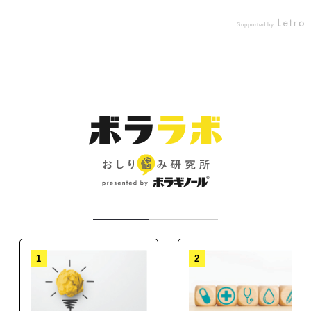
PR
感
感
れるんだって。 テクスチャー
になる… むくみもあってだる
減するヒハツ由来ピペリン類
いて、かつ保湿もされていま
※ キャンペーン等により投稿されたものからお喜びの声を抜粋
み
み
ーくなるから毎日飲んでるけ
はワセリンみたいな固めか
した！！ テクスチャーも溶け
の2つの成分を配合している
Supported by
が
が
な？と思ったけど指で馴染ま
ど 私には合ってるみたい🥰
みたい❗️ ※病的ではない一過性
やすく、柔らかく、のびがい
Supported by
た
た
小粒で飲みやすいからおすす
せたら程よく伸びてくれまし
のむくみ . 乾燥 、むくみ、冷
いので、とっても塗りやすい
藤
藤
た。 デリケートゾーンの脱毛
め♩ ※病的ではない一過性
えは私の三大悩み💦 立ち仕事
です！！ #PR #天藤製薬 #ボ
a
a
の脚のむくみ ーーーーーーー
後はしっかり保湿がマストな
ラソフト #monipla #borrabr
が多いので特にむくみがひど
ーーーーーーーーーーーーー
のでお風呂上がりにオスス
く、夜寝る前は足がズーンと
and_fan
メ。 粘膜に近い箇所だけどシ
ーーーーーーーーーーーーー
重たく感じてしまいます😫 最
ーーーーーーーー 届出番号 I1
ンプルな成分で無駄なものも
近は冷房も使う季節になり、
入ってないので安心。 お子さ
001 本品にはヒハツ由来ピペ
暑い季節なのに手足が冷たく
んにもオススメです。 #PR #
リン類、米由来グルコシルセ
なっていたりします💦 悩みそ
天藤製薬 #ボラソフト #moni
ラミドが含まれます。ヒハツ
れぞれに対してあれこれサプ
由来ピペリン類は冷えに より
pla #borrabrand_fan #美容
リメントを飲まなくても、ボ
低下した血流 (末梢血流) を正
男子 #デリケートゾーン #vio
ラケアⓇバランスwithセラ
脱毛 #保湿ケア #コスメコン
常に整え、冷えによる末梢
ミドヒハツα 1つで良いところ
(手足)の皮膚表面温度の低下
シェルジュ
嬉しい👍 1日1粒目安で1粒が
を軽減する機能があることが
小粒で飲みやすく、サプリメ
報告されています。また、脚
ントだからパッと飲むことが
のむくみが気になる健常な女
できて続けやすいです🙆‍♀️ 飲
1
2
性の夕方の脚のむくみ (病的
み続けることで年齢とともに
では ない一過性のむくみ)を
増えてきた悩みが気にならな
軽減する機能があることが報
くなるといいなと思います✨
告されています。 米由来グル
ーーーーーーーーーーーーー