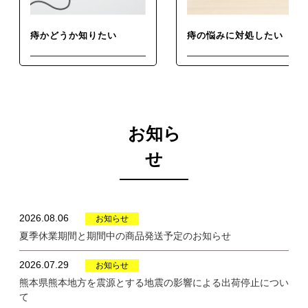
コシルセラミドは、肌が乾燥
ーーーーーーーーーーーーー
しがちな方の肌の水分を逃が
ーーーーーーーーーーーーー
しにくくし、肌を乾燥から守
ーーーーーー 届出番号 I1001
痔かどうか知りたい
痔の悩みに対処したい
る機能( バリア機能)を高める
本品にはヒハツ由来ピペリン
ことが報告されています。 ・
類、米由来グルコシルセラミ
食生活は、主食、主菜、副菜
ドが含まれます。ヒハツ由来
聞いたことはあるけど、患部もよ
おしりの痛みを今すぐなんとかし
を基本に、食事のバランス
ピペリン類は冷えに より低下
く見えないし、分からないことだ
たい。痔の薬っていろんな形があ
らけのおしりの病気、痔。早めに
るけどどれを使ったらいいのか分
を。 ・本品は、特定保健用食
した血流 (末梢血流) を正常に
対処するために、まずは自分の症
からない。肛門科って、どんなと
品と異なり、消費者庁長官に
整え、冷えによる末梢 (手足)
状について調べましょう。
ころ？自分の悩みにあった対処法
よる個別審査をうけたもので
の皮膚表面温度の低下を軽減
を見つけましょう。
お知ら
はありません。 ・本品は、疾
する機能があることが報告さ
病の診断、治療、予防を目的
れています。また、脚のむく
せ
としたものではありません。
みが気になる健常な女性の夕
ーーーーーーーーーーーーー
方の脚のむくみ (病的では な
ーーーーーーーーーーーーー
い一過性のむくみ)を軽減する
ーーーーーーーーーーーーー
機能があることが報告されて
ーー 🏷‪‪‪‪‬⸒⸒ ⌇ #PR #天藤製薬
います。 米由来グルコシルセ
2026.08.06
お知らせ
#ボラケアバランスwithセラ
ラミドは、肌が乾燥しがちな
夏季休業期間と期間中の商品発送予定のお知らせ
ミドヒハツ #monipla #borra
方の肌の水分を逃がしにくく
brand_fan #つむママレポ
し、肌を乾燥から守る機能(
Thank you for watching t
バリア機能)を高めることが報
2026.07.29
お知らせ
he post ❤︎" @tsumu.diary ⸜
告されています。 ・食生活
熊本県熊本地方を震源とする地震の影響による出荷停止につい
𖤣𖥧𖥣｡𖥧 𖧧𖤣𖥧𖥣｡𖥧 𖧧 ⸝‍
は、主食、主菜、副菜を基本
て
に、食事のバランスを。 ・本