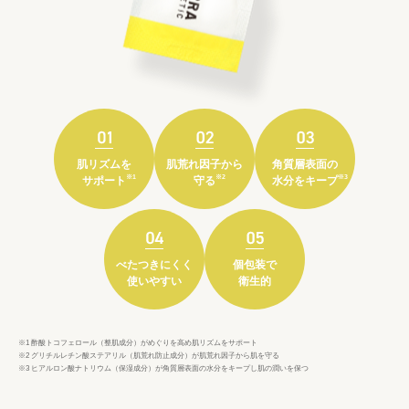
肌リズムを
肌荒れ因子から
角質層表面の
※1
※2
※3
サポート
守る
水分をキープ
べたつきにくく
個包装で
使いやすい
衛生的
※1 酢酸トコフェロール（整肌成分）がめぐりを高め肌リズムをサポート
※2 グリチルレチン酸ステアリル（肌荒れ防止成分）が肌荒れ因子から肌を守る
※3 ヒアルロン酸ナトリウム（保湿成分）が角質層表面の水分をキープし肌の潤いを保つ