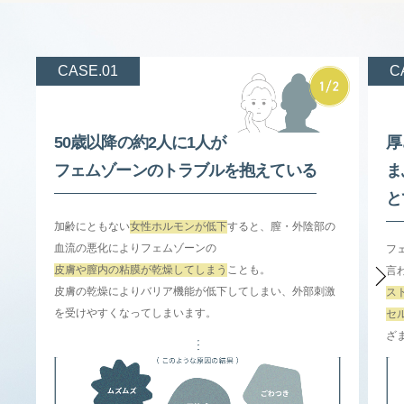
50歳以降の約2人に1人が
厚
フェムゾーンのトラブルを抱えている
ま
と
加齢にともない
女性ホルモンが低下
すると、膣・外陰部の
血流の悪化によりフェムゾーンの
フ
皮膚や膣内の粘膜が乾燥してしまう
ことも。
言
皮膚の乾燥によりバリア機能が低下してしまい、外部刺激
ス
を受けやすくなってしまいます。
セ
ざ