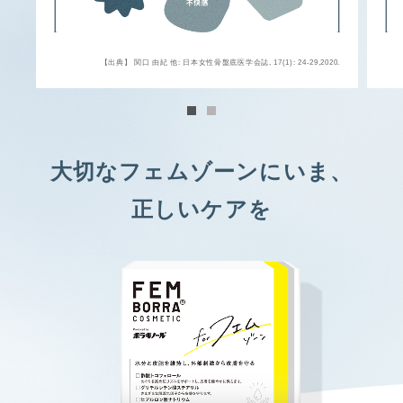
【出典】 関口 由紀 他: 日本女性骨盤底医学会誌, 17(1): 24-29,2020.
大切なフェムゾーンにいま、
正しいケアを