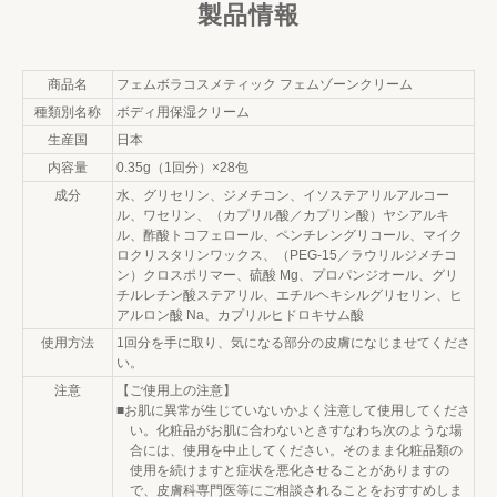
製品情報
商品名
フェムボラコスメティック フェムゾーンクリーム
種類別名称
ボディ用保湿クリーム
生産国
日本
内容量
0.35g（1回分）×28包
成分
水、グリセリン、ジメチコン、イソステアリルアルコー
ル、ワセリン、（カプリル酸／カプリン酸）ヤシアルキ
ル、酢酸トコフェロール、ペンチレングリコール、マイク
ロクリスタリンワックス、（PEG-15／ラウリルジメチコ
ン）クロスポリマー、硫酸 Mg、プロパンジオール、グリ
チルレチン酸ステアリル、エチルヘキシルグリセリン、ヒ
アルロン酸 Na、カプリルヒドロキサム酸
使用方法
1回分を手に取り、気になる部分の皮膚になじませてくださ
い。
注意
【ご使用上の注意】
■お肌に異常が生じていないかよく注意して使用してくださ
い。化粧品がお肌に合わないときすなわち次のような場
合には、使用を中止してください。そのまま化粧品類の
使用を続けますと症状を悪化させることがありますの
で、皮膚科専門医等にご相談されることをおすすめしま