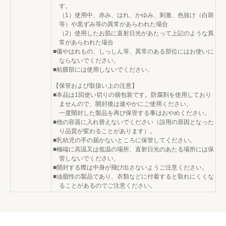
す。
（1）使用中、赤み、はれ、かゆみ、刺激、色抜け（白斑
等）や黒ずみ等の異常があらわれた場合
（2）使用したお肌に直射日光があたって上記のような異
常があらわれた場合
■傷やはれもの、しっしん等、異常のある部位にはお使いに
ならないでください。
■粘膜部には使用しないでください。
【保管および取扱い上の注意】
■本品は1回使い切りの個包装です。防腐剤を使用しており
ませんので、開封後は速やかにご使用ください。
一度開封した製品を再び保管する事はおやめください。
■他の容器に入れ替えないでください（誤用の原因となった
り品質が変わることがあります）。
■乳幼児の手の届かないところに保管してください。
■極端に高温又は低温の場所、直射日光のあたる場所には保
管しないでください。
■開封する際は中身が飛び出さないようご注意ください。
■油脂性の製品であり、衣類などに付着すると取れにくくな
ることがあるのでご注意ください。